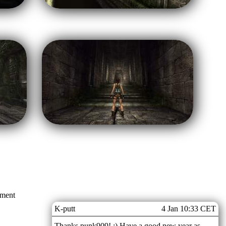
mment
K-putt
4 Jan 10:33 CET
Thanks punk909! :) Have a good new year as