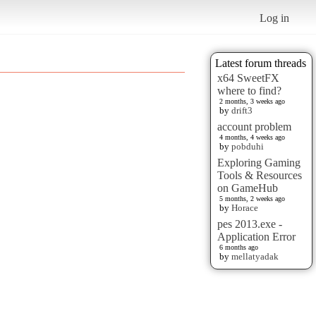
Log in
Latest forum threads
x64 SweetFX
where to find?
2 months, 3 weeks ago
by
drift3
account problem
4 months, 4 weeks ago
by
pobduhi
Exploring Gaming
Tools & Resources
on GameHub
5 months, 2 weeks ago
by
Horace
pes 2013.exe -
Application Error
6 months ago
by
mellatyadak