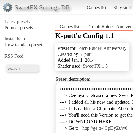
SweetFX Settings DB
Games list
Silly stuff
Latest presets
Games list
Tomb Raider: Annivers
Popular presets
K-putt'e Config 1.1
Install help
How to add a preset
Preset for
Tomb Raider: Anniversary
Created by
K-putt
RSS Feed
Added Jan. 1, 2014
Shader used:
SweetFX 1.5
Preset description:
•••••••••••••••••••••••••••••••••••••••••
---> CeeJay.dk released a new SweetF
---> I added all his new and updated 
---> I also added a Chromatic Aberrati
---> You'll need this Version to get th
---> DOWNLOAD HERE
---> Ge.tt -
http://ge.tt/4CpDyZt/v/0