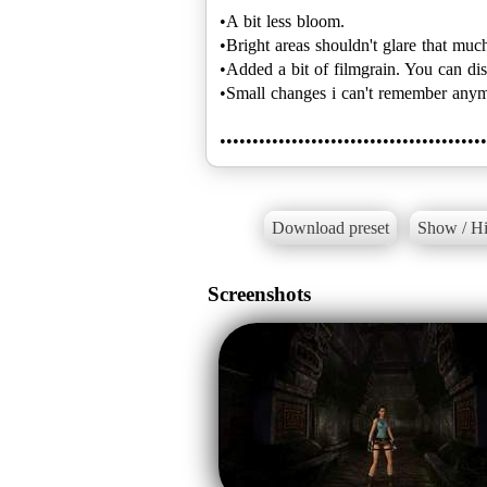
•A bit less bloom.
•Bright areas shouldn't glare that mu
•Added a bit of filmgrain. You can dis
•Small changes i can't remember anym
•••••••••••••••••••••••••••••••••••••••••
Download preset
Show / Hi
Screenshots