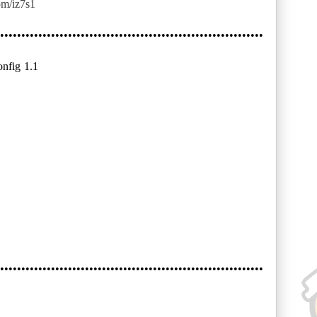
om/iz7s1
••••••••••••••••••••••••••••••••••••••••••••••••••••••••••••••
nfig 1.1
••••••••••••••••••••••••••••••••••••••••••••••••••••••••••••••