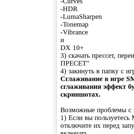
-Curves
-HDR
-LumaSharpen
-Tonemap
-Vibrance
и
DX 10+
3) скачать прессет, пер
ПРЕСЕТ"
Сглаживание в игре S
сглаживания эффект бу
скриншотах.
Возможные проблемы с 
1) Если вы пользуетесь 
отключите их перед зап
включать.