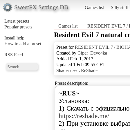
SweetFX Settings DB
Games list
Silly stuff
Latest presets
Games list
RESIDENT EVIL 7 
Popular presets
Resident Evil 7 natural c
Install help
How to add a preset
Preset for
RESIDENT EVIL 7 / BIO
Created by
Giper_Devo4ka
RSS Feed
Added Feb. 1, 2017
Updated 1 Feb 09:55 CET
Shader used:
ReShade
Preset description:
~RUS~
Установка:
1) Скачать с официальног
https://reshade.me/
2) При установке выбра