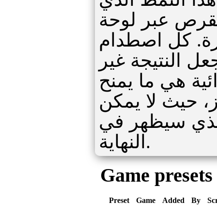
قرص عبر لوحة
يرة. كل اصطدام
عل النتيجة غير
ئية هي ما يمنح
ز، حيث لا يمكن
الذي سيظهر في
النهاية.
Game presets
Preset
Game
Added
By
Sc