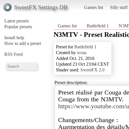
SweetFX Settings DB
Games list
Silly stuff
Latest presets
Games list
Battlefield 1
N3MTV
Popular presets
N3MTV - Preset Realisti
Install help
How to add a preset
Preset for
Battlefield 1
Created by
wosa
RSS Feed
Added Oct. 21, 2016
Updated 23 Oct 23:04 CEST
Shader used:
SweetFX 2.0
Preset description:
Preset réalisé par Couga d
https://www.youtube.com
Changements/Change :
Augmentation des détails/M