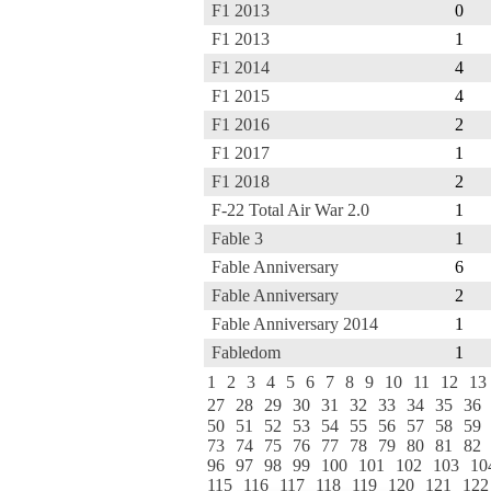
F1 2013
0
F1 2013
1
F1 2014
4
F1 2015
4
F1 2016
2
F1 2017
1
F1 2018
2
F-22 Total Air War 2.0
1
Fable 3
1
Fable Anniversary
6
Fable Anniversary
2
Fable Anniversary 2014
1
Fabledom
1
1
2
3
4
5
6
7
8
9
10
11
12
13
27
28
29
30
31
32
33
34
35
36
50
51
52
53
54
55
56
57
58
59
73
74
75
76
77
78
79
80
81
82
96
97
98
99
100
101
102
103
10
115
116
117
118
119
120
121
122